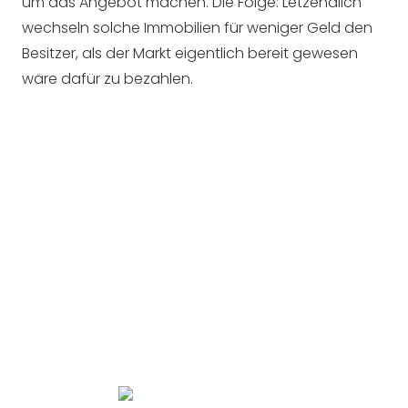
um das Angebot machen. Die Folge: Letzendlich
wechseln solche Immobilien für weniger Geld den
Besitzer, als der Markt eigentlich bereit gewesen
wäre dafür zu bezahlen.
IHR ANSPRECHPARTNER
Herr Olaf Schumacher
Tel.:
+49 (0) 2465 / 30 59 99
Mail:
info@so24immobilien.de